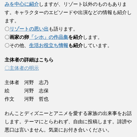
みを中心に紹介
しますが、リゾート以外のものもありま
す。キャラクターのエピソードや出演などの情報も紹介し
ます。
〇
リゾートの思い出
も語ります。
〇
画家の卵
「シホ」の作品集
を紹介
します。
〇その他、
生活お役立ち情報
も紹介
しています。
主体者の詳細はこちら
〇主体者の明示
主体者 河野 志乃
絵 河野 志保
作文 河野 哲也
わんことディズニーとアニメを愛する家族の出来事をお話
します。テーマにとらわれず、自由に投稿します。誹謗や
悪口は言いません。気楽にお付き合いください。