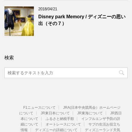
2018/04/21
Disney park Memory / ディズニーの思い
出（その７）
検索
F1ニュースについて
JRA(日本中央競馬会）ホームページ
について
JR東日本について
JR東海について
JR西日
本について
ふるさと納税手順
インフルエンザ予防の詳
細について
オートレースについて
サブの生活お役立ち
情報
ディズニーの詳細について
ディズニーランド天気