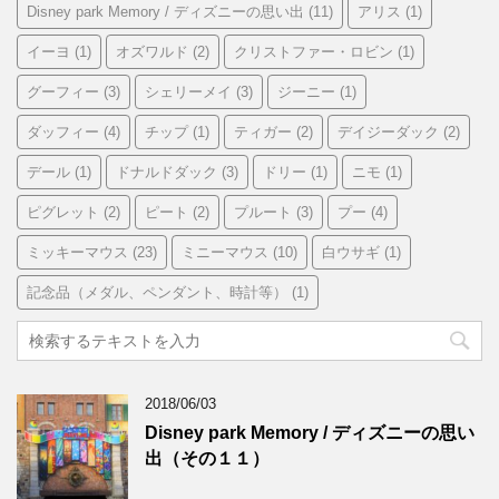
Disney park Memory / ディズニーの思い出
(11)
アリス
(1)
イーヨ
(1)
オズワルド
(2)
クリストファー・ロビン
(1)
グーフィー
(3)
シェリーメイ
(3)
ジーニー
(1)
ダッフィー
(4)
チップ
(1)
ティガー
(2)
デイジーダック
(2)
デール
(1)
ドナルドダック
(3)
ドリー
(1)
ニモ
(1)
ピグレット
(2)
ピート
(2)
プルート
(3)
プー
(4)
ミッキーマウス
(23)
ミニーマウス
(10)
白ウサギ
(1)
記念品（メダル、ペンダント、時計等）
(1)
2018/06/03
Disney park Memory / ディズニーの思い
出（その１１）