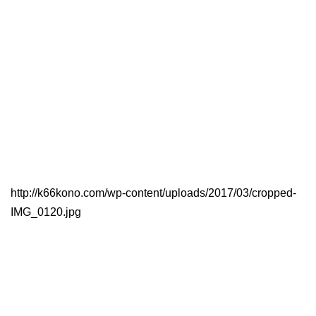
http://k66kono.com/wp-content/uploads/2017/03/cropped-
IMG_0120.jpg