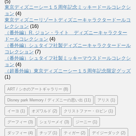
(5)
東京ディズニーシー１５周年記念ミッキードールコレクシ
ョン
(4)
東京ディズニーリゾートディズニーキャラクタードールコ
レクション
(16)
（番外編）R. ジョン・ライト ディズニーキャラクター
ドールコレクション
(4)
（番外編）シュタイフ社製ディズニーキャラクタードール
コレクション
(7)
（番外編）シュタイフ社製ミッキーマウスドールコレクシ
ョン
(4)
（超番外編）東京ディズニーシー１５周年記念限定グッズ
(1)
ART / シホのアートギャラリー
(8)
Disney park Memory / ディズニーの思い出
(11)
アリス
(1)
イーヨ
(1)
オズワルド
(2)
クリストファー・ロビン
(1)
グーフィー
(3)
シェリーメイ
(3)
ジーニー
(1)
ダッフィー
(4)
チップ
(1)
ティガー
(2)
デイジーダック
(2)