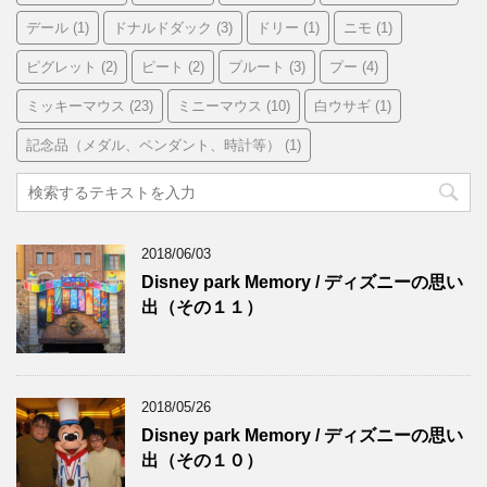
デール
(1)
ドナルドダック
(3)
ドリー
(1)
ニモ
(1)
ピグレット
(2)
ピート
(2)
プルート
(3)
プー
(4)
ミッキーマウス
(23)
ミニーマウス
(10)
白ウサギ
(1)
記念品（メダル、ペンダント、時計等）
(1)
2018/06/03
Disney park Memory / ディズニーの思い
出（その１１）
2018/05/26
Disney park Memory / ディズニーの思い
出（その１０）