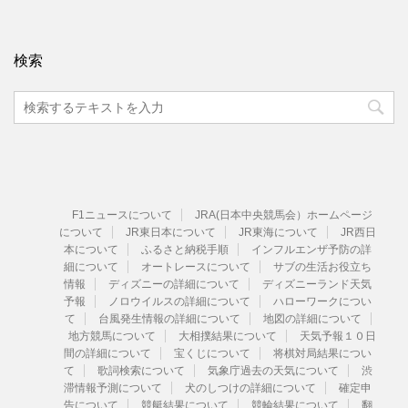
検索
F1ニュースについて
JRA(日本中央競馬会）ホームページ
について
JR東日本について
JR東海について
JR西日
本について
ふるさと納税手順
インフルエンザ予防の詳
細について
オートレースについて
サブの生活お役立ち
情報
ディズニーの詳細について
ディズニーランド天気
予報
ノロウイルスの詳細について
ハローワークについ
て
台風発生情報の詳細について
地図の詳細について
地方競馬について
大相撲結果について
天気予報１０日
間の詳細について
宝くじについて
将棋対局結果につい
て
歌詞検索について
気象庁過去の天気について
渋
滞情報予測について
犬のしつけの詳細について
確定申
告について
競艇結果について
競輪結果について
翻