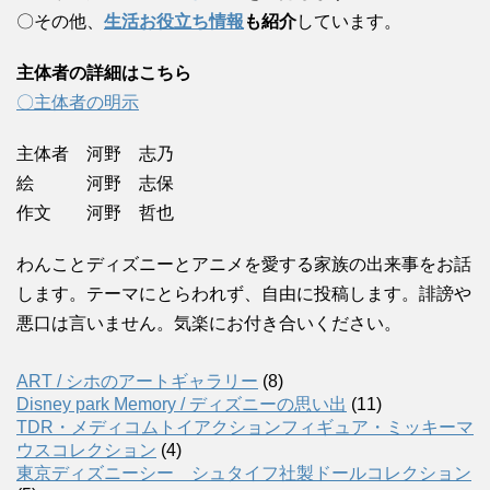
〇その他、
生活お役立ち情報
も紹介
しています。
主体者の詳細はこちら
〇主体者の明示
主体者 河野 志乃
絵 河野 志保
作文 河野 哲也
わんことディズニーとアニメを愛する家族の出来事をお話
します。テーマにとらわれず、自由に投稿します。誹謗や
悪口は言いません。気楽にお付き合いください。
ART / シホのアートギャラリー
(8)
Disney park Memory / ディズニーの思い出
(11)
TDR・メディコムトイアクションフィギュア・ミッキーマ
ウスコレクション
(4)
東京ディズニーシー シュタイフ社製ドールコレクション