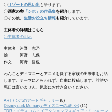
〇
リゾートの思い出
も語ります。
〇
画家の卵
「シホ」の作品集
を紹介
します。
〇その他、
生活お役立ち情報
も紹介
しています。
主体者の詳細はこちら
〇主体者の明示
主体者 河野 志乃
絵 河野 志保
作文 河野 哲也
わんことディズニーとアニメを愛する家族の出来事をお話
します。テーマにとらわれず、自由に投稿します。誹謗や
悪口は言いません。気楽にお付き合いください。
ART / シホのアートギャラリー
(8)
Disney park Memory / ディズニーの思い出
(11)
TDR・メディコムトイアクションフィギュア・ミッキーマ