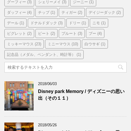
グーフィー
(3)
シェリーメイ
(3)
ジーニー
(1)
ダッフィー
(4)
チップ
(1)
ティガー
(2)
デイジーダック
(2)
デール
(1)
ドナルドダック
(3)
ドリー
(1)
ニモ
(1)
ピグレット
(2)
ピート
(2)
プルート
(3)
プー
(4)
ミッキーマウス
(23)
ミニーマウス
(10)
白ウサギ
(1)
記念品（メダル、ペンダント、時計等）
(1)
2018/06/03
Disney park Memory / ディズニーの思い
出（その１１）
2018/05/26