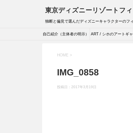
東京ディズニーリゾートフィ
独断と偏見で選んだディズニーキャラクターのフ
自己紹介（主体者の明示）
ART / シホのアートギ
リー
HOME
>
IMG_0858
投稿日：
2017年3月19日