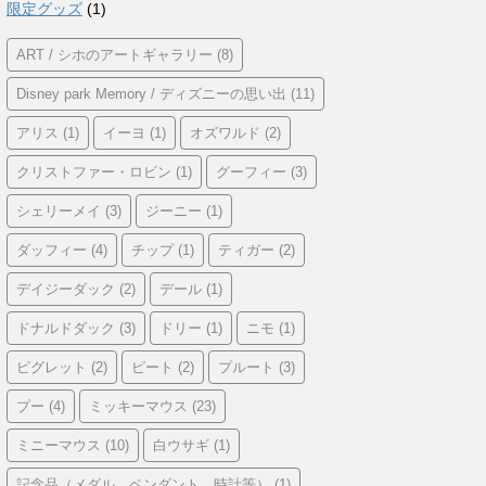
限定グッズ
(1)
ART / シホのアートギャラリー
(8)
Disney park Memory / ディズニーの思い出
(11)
アリス
(1)
イーヨ
(1)
オズワルド
(2)
クリストファー・ロビン
(1)
グーフィー
(3)
シェリーメイ
(3)
ジーニー
(1)
ダッフィー
(4)
チップ
(1)
ティガー
(2)
デイジーダック
(2)
デール
(1)
ドナルドダック
(3)
ドリー
(1)
ニモ
(1)
ピグレット
(2)
ピート
(2)
プルート
(3)
プー
(4)
ミッキーマウス
(23)
ミニーマウス
(10)
白ウサギ
(1)
記念品（メダル、ペンダント、時計等）
(1)