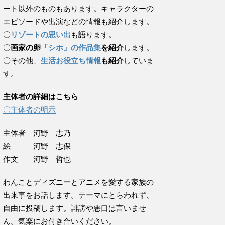
ート以外のものもあります。キャラクターの
エピソードや出演などの情報も紹介します。
〇
リゾートの思い出
も語ります。
〇
画家の卵
「シホ」の作品集
を紹介
します。
〇その他、
生活お役立ち情報
も紹介
していま
す。
主体者の詳細はこちら
〇主体者の明示
主体者 河野 志乃
絵 河野 志保
作文 河野 哲也
わんことディズニーとアニメを愛する家族の
出来事をお話します。テーマにとらわれず、
自由に投稿します。誹謗や悪口は言いませ
ん。気楽にお付き合いください。