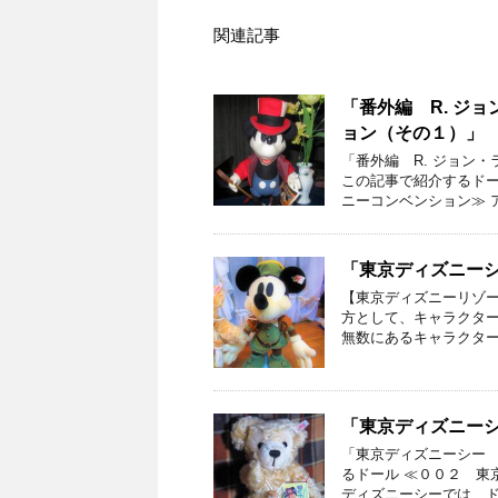
関連記事
「番外編 R. ジ
ョン（その１）」
「番外編 R. ジョン
この記事で紹介するドー
ニーコンベンション≫ 
「東京ディズニー
【東京ディズニーリゾー
方として、キャラクター
無数にあるキャラクター
「東京ディズニー
「東京ディズニーシー 
るドール ≪００２ 東
ディズニーシーでは、ド