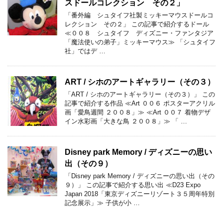
スドールコレクション その２」
「番外編 シュタイフ社製ミッキーマウスドールコ
レクション その２」 この記事で紹介するドール
≪００８ シュタイフ ディズニー・ファンタジア
「魔法使いの弟子」ミッキーマウス≫ 「シュタイフ
社」ではデ …
ART / シホのアートギャラリー（その３）
「ART / シホのアートギャラリー（その３）」 この
記事で紹介する作品 ≪Art ００６ ポスターアクリル
画「愛鳥週間 ２００８」≫ ≪Art ００７ 着物デザ
イン水彩画「大きな鳥 ２００８」≫ 「 …
Disney park Memory / ディズニーの思い
出（その９）
「Disney park Memory / ディズニーの思い出（その
９）」 この記事で紹介する思い出 ≪D23 Expo
Japan 2018「東京ディズニーリゾート３５周年特別
記念展示」≫ 子供が小 …