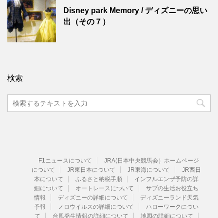
Disney park Memory / ディズニーの思い
出（その７）
検索
F1ニュースについて
JRA(日本中央競馬会）ホームページ
について
JR東日本について
JR東海について
JR西日
本について
ふるさと納税手順
インフルエンザ予防の詳
細について
オートレースについて
サブの生活お役立ち
情報
ディズニーの詳細について
ディズニーランド天気
予報
ノロウイルスの詳細について
ハローワークについ
て
台風発生情報の詳細について
地図の詳細について