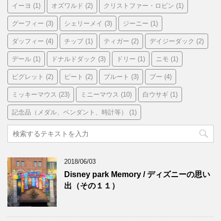
イーヨ
(1)
オズワルド
(2)
クリストファー・ロビン
(1)
グーフィー
(3)
シェリーメイ
(3)
ジーニー
(1)
ダッフィー
(4)
チップ
(1)
ティガー
(2)
デイジーダック
(2)
デール
(1)
ドナルドダック
(3)
ドリー
(1)
ニモ
(1)
ピグレット
(2)
ピート
(2)
プルート
(3)
プー
(4)
ミッキーマウス
(23)
ミニーマウス
(10)
白ウサギ
(1)
記念品（メダル、ペンダント、時計等）
(1)
2018/06/03
Disney park Memory / ディズニーの思い
出（その１１）