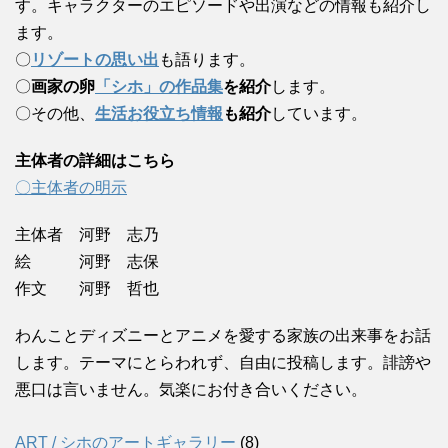
す。キャラクターのエピソードや出演などの情報も紹介し
ます。
〇
リゾートの思い出
も語ります。
〇
画家の卵
「シホ」の作品集
を紹介
します。
〇その他、
生活お役立ち情報
も紹介
しています。
主体者の詳細はこちら
〇主体者の明示
主体者 河野 志乃
絵 河野 志保
作文 河野 哲也
わんことディズニーとアニメを愛する家族の出来事をお話
します。テーマにとらわれず、自由に投稿します。誹謗や
悪口は言いません。気楽にお付き合いください。
ART / シホのアートギャラリー
(8)