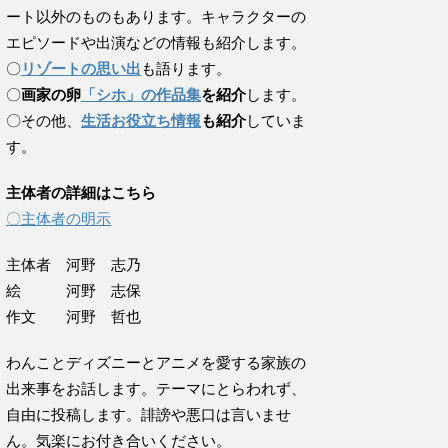
ート以外のものもあります。キャラクターの
エピソードや出演などの情報も紹介します。
〇
リゾートの思い出
も語ります。
〇
画家の卵
「シホ」の作品集
を紹介
します。
〇その他、
生活お役立ち情報
も紹介
していま
す。
主体者の詳細はこちら
〇主体者の明示
主体者 河野 志乃
絵 河野 志保
作文 河野 哲也
わんことディズニーとアニメを愛する家族の
出来事をお話します。テーマにとらわれず、
自由に投稿します。誹謗や悪口は言いませ
ん。気楽にお付き合いください。