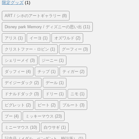
限定グッズ
(1)
ART / シホのアートギャラリー
(8)
Disney park Memory / ディズニーの思い出
(11)
アリス
(1)
イーヨ
(1)
オズワルド
(2)
クリストファー・ロビン
(1)
グーフィー
(3)
シェリーメイ
(3)
ジーニー
(1)
ダッフィー
(4)
チップ
(1)
ティガー
(2)
デイジーダック
(2)
デール
(1)
ドナルドダック
(3)
ドリー
(1)
ニモ
(1)
ピグレット
(2)
ピート
(2)
プルート
(3)
プー
(4)
ミッキーマウス
(23)
ミニーマウス
(10)
白ウサギ
(1)
記念品（メダル、ペンダント、時計等）
(1)