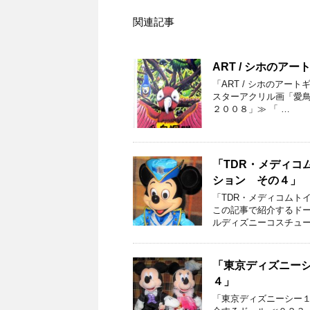
関連記事
ART / シホのア
「ART / シホのアー
スターアクリル画「愛鳥週
２００８」≫ 「 …
「TDR・メディコ
ション その４」
「TDR・メディコムト
この記事で紹介するドー
ルディズニーコスチュー
「東京ディズニー
４」
「東京ディズニーシー１