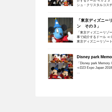
介するドール ≪０２３
シュ・クリスタルコスチ
「東京ディズニー
ン その３」
「東京ディズニーリゾー
事で紹介するドール ≪
東京ディズニーリゾート
Disney park 
「Disney park M
≪D23 Expo Jap
…