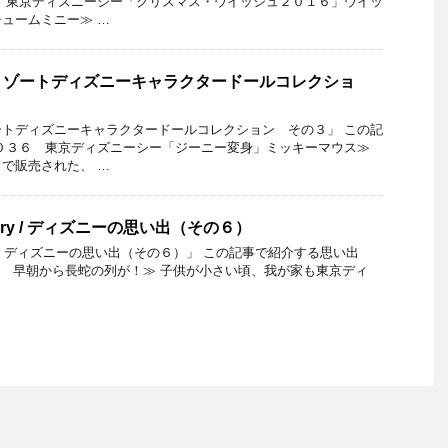
 東京ディズニーシー「クリスマス・ウイッシュ２０１６」ウイッ
ュームミニー≫ …
リゾートディズニーキャラクタードールコレクショ
トディズニーキャラクタードールコレクション その３」 この記
０３６ 東京ディズニーシー「ジーニー変身」ミッキーマウス≫
で販売された、 …
Memory / ディズニーの思い出（その６）
emory / ディズニーの思い出（その６）」 この記事で紹介する思い出
an 2018 早朝から長蛇の列が！≫ 子供が小さい頃、我が家も東京ディ