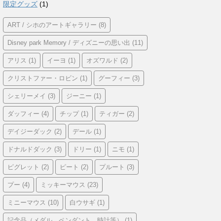
限定グッズ
(1)
ART / シホのアートギャラリー
(8)
Disney park Memory / ディズニーの思い出
(11)
アリス
(1)
イーヨ
(1)
オズワルド
(2)
クリストファー・ロビン
(1)
グーフィー
(3)
シェリーメイ
(3)
ジーニー
(1)
ダッフィー
(4)
チップ
(1)
ティガー
(2)
デイジーダック
(2)
デール
(1)
ドナルドダック
(3)
ドリー
(1)
ニモ
(1)
ピグレット
(2)
ピート
(2)
プルート
(3)
プー
(4)
ミッキーマウス
(23)
ミニーマウス
(10)
白ウサギ
(1)
記念品（メダル、ペンダント、時計等）
(1)