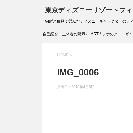
東京ディズニーリゾートフィ
独断と偏見で選んだディズニーキャラクターのフ
自己紹介（主体者の明示）
ART / シホのアートギ
リー
HOME
>
IMG_0006
投稿日：
2018年4月5日