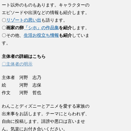
ート以外のものもあります。キャラクターの
エピソードや出演などの情報も紹介します。
〇
リゾートの思い出
も語ります。
〇
画家の卵
「シホ」の作品集
を紹介
します。
〇その他、
生活お役立ち情報
も紹介
していま
す。
主体者の詳細はこちら
〇主体者の明示
主体者 河野 志乃
絵 河野 志保
作文 河野 哲也
わんことディズニーとアニメを愛する家族の
出来事をお話します。テーマにとらわれず、
自由に投稿します。誹謗や悪口は言いませ
ん。気楽にお付き合いください。