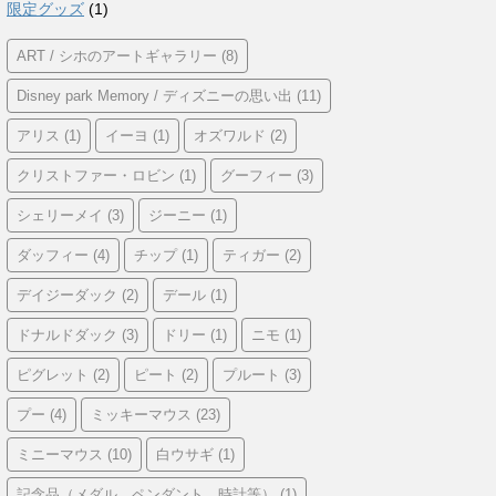
限定グッズ
(1)
ART / シホのアートギャラリー
(8)
Disney park Memory / ディズニーの思い出
(11)
アリス
(1)
イーヨ
(1)
オズワルド
(2)
クリストファー・ロビン
(1)
グーフィー
(3)
シェリーメイ
(3)
ジーニー
(1)
ダッフィー
(4)
チップ
(1)
ティガー
(2)
デイジーダック
(2)
デール
(1)
ドナルドダック
(3)
ドリー
(1)
ニモ
(1)
ピグレット
(2)
ピート
(2)
プルート
(3)
プー
(4)
ミッキーマウス
(23)
ミニーマウス
(10)
白ウサギ
(1)
記念品（メダル、ペンダント、時計等）
(1)