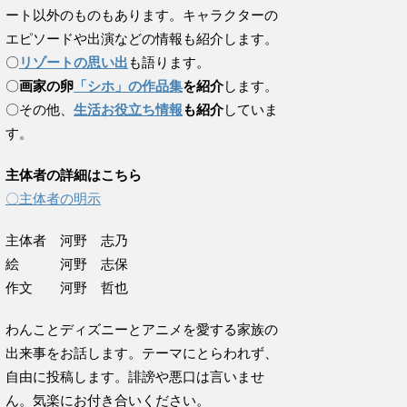
ート以外のものもあります。キャラクターの
エピソードや出演などの情報も紹介します。
〇
リゾートの思い出
も語ります。
〇
画家の卵
「シホ」の作品集
を紹介
します。
〇その他、
生活お役立ち情報
も紹介
していま
す。
主体者の詳細はこちら
〇主体者の明示
主体者 河野 志乃
絵 河野 志保
作文 河野 哲也
わんことディズニーとアニメを愛する家族の
出来事をお話します。テーマにとらわれず、
自由に投稿します。誹謗や悪口は言いませ
ん。気楽にお付き合いください。