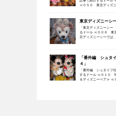
記事で紹介するドール 
≪０５０ 東京ディズニ
東京ディズニーシ
「東京ディズニーシー 
るドール ≪００６ 東
京ディズニーシーでは、
「番外編 シュタ
４」
「番外編 シュタイフ社
するドール ≪０１０ 
＆ディズニーベア≫ ≪