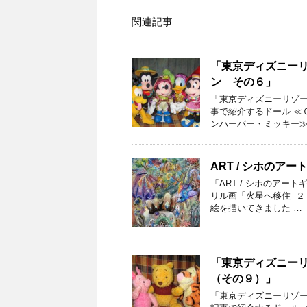
関連記事
「東京ディズニー
ン その６」
「東京ディズニーリゾー
事で紹介するドール ≪
ンハーバー・ミッキー≫
ART / シホのア
「ART / シホのアー
リル画「火星へ移住 ２
絵を描いてきました …
「東京ディズニー
（その９）」
「東京ディズニーリゾー