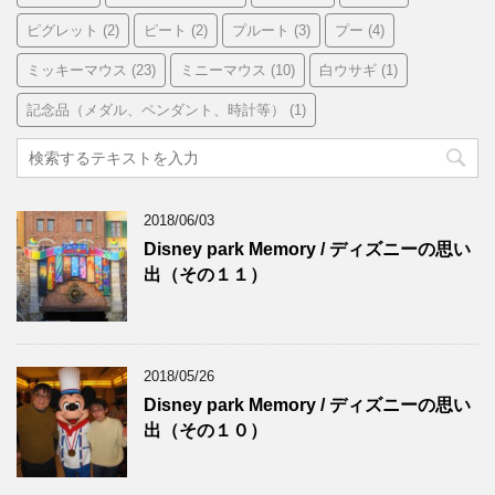
ピグレット
(2)
ピート
(2)
プルート
(3)
プー
(4)
ミッキーマウス
(23)
ミニーマウス
(10)
白ウサギ
(1)
記念品（メダル、ペンダント、時計等）
(1)
2018/06/03
Disney park Memory / ディズニーの思い
出（その１１）
2018/05/26
Disney park Memory / ディズニーの思い
出（その１０）