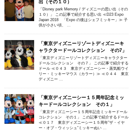
出（その１０）
「Disney park Memory / ディズニーの思い出（その
１０）」 この記事で紹介する思い出 ≪D23 Expo
Japan 2018 「Expo の後はシェフミッキー」≫ 子
供が小さい頃、 …
「東京ディズニーリゾートディズニーキ
ャラクタードールコレクション その7」
「東京ディズニーリゾートディズニーキャラクター
ドールコレクション その７」 この記事で紹介する
ドール ≪０４３ 東京ディズニーシー・蒸気船ウイ
リー・ミッキーマウス（カラー）≫ ≪０４４ 東京
ディズニー …
「東京ディズニーシー１５周年記念ミッ
キードールコレクション その１」
「東京ディズニーシー１５周年記念ミッキードール
コレクション その１」 この記事で紹介するドール
≪０１７ 東京ディズニーシー１５周年”ザ・イヤ
ー・オブ・ウィッシュ”ミッキーぬい …