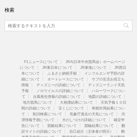
検索
F1ニュースについて
JRA(日本中央競馬会）ホームページ
について
JR東日本について
JR東海について
JR西日
本について
ふるさと納税手順
インフルエンザ予防の詳
細について
オートレースについて
サブの生活お役立ち
情報
ディズニーの詳細について
ディズニーランド天気
予報
ノロウイルスの詳細について
ハローワークについ
て
台風発生情報の詳細について
地図の詳細について
地方競馬について
大相撲結果について
天気予報１０日
間の詳細について
宝くじについて
将棋対局結果につい
て
歌詞検索について
気象庁過去の天気について
渋
滞情報予測について
犬のしつけの詳細について
確定申
告について
競艇結果について
競輪結果について
翻
訳サイトの詳細について
自己紹介（主体者の明示）
郵