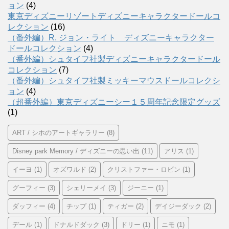
ョン
(4)
東京ディズニーリゾートディズニーキャラクタードールコ
レクション
(16)
（番外編）R. ジョン・ライト ディズニーキャラクター
ドールコレクション
(4)
（番外編）シュタイフ社製ディズニーキャラクタードール
コレクション
(7)
（番外編）シュタイフ社製ミッキーマウスドールコレクシ
ョン
(4)
（超番外編）東京ディズニーシー１５周年記念限定グッズ
(1)
ART / シホのアートギャラリー
(8)
Disney park Memory / ディズニーの思い出
(11)
アリス
(1)
イーヨ
(1)
オズワルド
(2)
クリストファー・ロビン
(1)
グーフィー
(3)
シェリーメイ
(3)
ジーニー
(1)
ダッフィー
(4)
チップ
(1)
ティガー
(2)
デイジーダック
(2)
デール
(1)
ドナルドダック
(3)
ドリー
(1)
ニモ
(1)