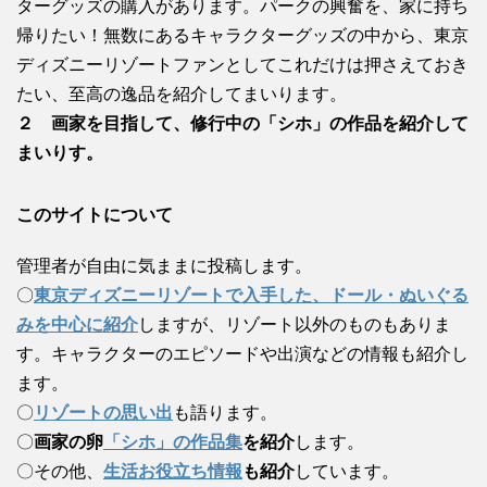
ターグッズの購入があります。パークの興奮を、家に持ち
帰りたい！無数にあるキャラクターグッズの中から、東京
ディズニーリゾートファンとしてこれだけは押さえておき
たい、至高の逸品を紹介してまいります。
２ 画家を目指して、修行中の「シホ」の作品を紹介して
まいりす。
このサイトについて
管理者が自由に気ままに投稿します。
〇
東京ディズニーリゾートで入手した、ドール・ぬいぐる
みを中心に紹介
しますが、リゾート以外のものもありま
す。キャラクターのエピソードや出演などの情報も紹介し
ます。
〇
リゾートの思い出
も語ります。
〇
画家の卵
「シホ」の作品集
を紹介
します。
〇その他、
生活お役立ち情報
も紹介
しています。