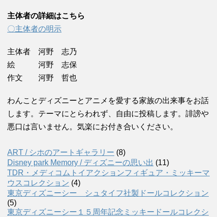
主体者の詳細はこちら
〇主体者の明示
主体者 河野 志乃
絵 河野 志保
作文 河野 哲也
わんことディズニーとアニメを愛する家族の出来事をお話
します。テーマにとらわれず、自由に投稿します。誹謗や
悪口は言いません。気楽にお付き合いください。
ART / シホのアートギャラリー
(8)
Disney park Memory / ディズニーの思い出
(11)
TDR・メディコムトイアクションフィギュア・ミッキーマ
ウスコレクション
(4)
東京ディズニーシー シュタイフ社製ドールコレクション
(5)
東京ディズニーシー１５周年記念ミッキードールコレクシ