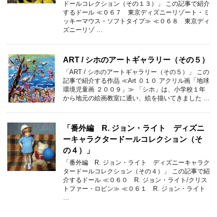
ドールコレクション（その１３）」 この記事で紹介
するドール ≪０６７ 東京ディズニーリゾート・ミ
ッキーマウス・ソフトタイプ≫ ≪０６８ 東京ディ
ズニーリゾ …
ART / シホのアートギャラリー（その５）
「ART / シホのアートギャラリー（その５）」 この
記事で紹介する作品 ≪Art ０１０ アクリル画「地球
環境児童画 ２００９」≫ 「シホ」は、小学校１年
から地元の絵画教室に通い、絵を描いてきました …
「番外編 R. ジョン・ライト ディズニ
ーキャラクタードールコレクション（そ
の４）」
「番外編 R. ジョン・ライト ディズニーキャラク
タードールコレクション（その４）」 この記事で紹
介するドール ≪０６０ R. ジョン・ライト/クリス
トファー・ロビン≫ ≪０６１ R. ジョン・ライト
…