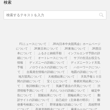
検索
F1ニュースについて
JRA(日本中央競馬会）ホームページ
について
JR東日本について
JR東海について
JR西日
本について
ふるさと納税手順
インフルエンザ予防の詳
細について
オートレースについて
サブの生活お役立ち
情報
ディズニーの詳細について
ディズニーランド天気
予報
ノロウイルスの詳細について
ハローワークについ
て
台風発生情報の詳細について
地図の詳細について
地方競馬について
大相撲結果について
天気予報１０日
間の詳細について
宝くじについて
将棋対局結果につい
て
歌詞検索について
気象庁過去の天気について
渋
滞情報予測について
犬のしつけの詳細について
確定申
告について
競艇結果について
競輪結果について
翻
訳サイトの詳細について
自己紹介（主体者の明示）
郵
便番号検索について
野球速報の詳細について
高校野球
について
高速道路料金について
麻雀ルールについて