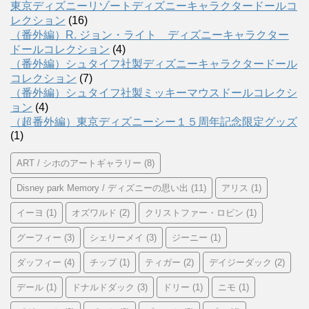
東京ディズニーリゾートディズニーキャラクタードールコ
レクション
(16)
（番外編）R. ジョン・ライト ディズニーキャラクター
ドールコレクション
(4)
（番外編）シュタイフ社製ディズニーキャラクタードール
コレクション
(7)
（番外編）シュタイフ社製ミッキーマウスドールコレクシ
ョン
(4)
（超番外編）東京ディズニーシー１５周年記念限定グッズ
(1)
ART / シホのアートギャラリー
(8)
Disney park Memory / ディズニーの思い出
(11)
アリス
(1)
イーヨ
(1)
オズワルド
(2)
クリストファー・ロビン
(1)
グーフィー
(3)
シェリーメイ
(3)
ジーニー
(1)
ダッフィー
(4)
チップ
(1)
ティガー
(2)
デイジーダック
(2)
デール
(1)
ドナルドダック
(3)
ドリー
(1)
ニモ
(1)