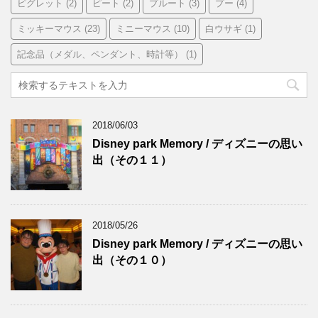
ピグレット
(2)
ピート
(2)
プルート
(3)
プー
(4)
ミッキーマウス
(23)
ミニーマウス
(10)
白ウサギ
(1)
記念品（メダル、ペンダント、時計等）
(1)
2018/06/03
Disney park Memory / ディズニーの思い
出（その１１）
2018/05/26
Disney park Memory / ディズニーの思い
出（その１０）