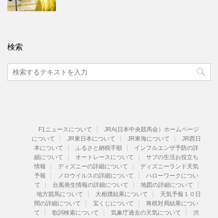
検索
F1ニュースについて
JRA(日本中央競馬会）ホームページ
について
JR東日本について
JR東海について
JR西日
本について
ふるさと納税手順
インフルエンザ予防の詳
細について
オートレースについて
サブの生活お役立ち
情報
ディズニーの詳細について
ディズニーランド天気
予報
ノロウイルスの詳細について
ハローワークについ
て
台風発生情報の詳細について
地図の詳細について
地方競馬について
大相撲結果について
天気予報１０日
間の詳細について
宝くじについて
将棋対局結果につい
て
歌詞検索について
気象庁過去の天気について
渋