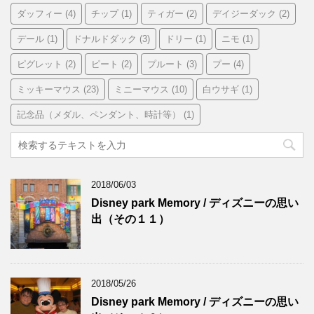
ダッフィー
(4)
チップ
(1)
ティガー
(2)
デイジーダック
(2)
デール
(1)
ドナルドダック
(3)
ドリー
(1)
ニモ
(1)
ピグレット
(2)
ピート
(2)
プルート
(3)
プー
(4)
ミッキーマウス
(23)
ミニーマウス
(10)
白ウサギ
(1)
記念品（メダル、ペンダント、時計等）
(1)
2018/06/03
Disney park Memory / ディズニーの思い
出（その１１）
2018/05/26
Disney park Memory / ディズニーの思い