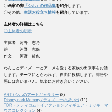
〇
画家の卵
「シホ」の作品集
を紹介
します。
〇その他、
生活お役立ち情報
も紹介
しています。
主体者の詳細はこちら
〇主体者の明示
主体者 河野 志乃
絵 河野 志保
作文 河野 哲也
わんことディズニーとアニメを愛する家族の出来事をお話
します。テーマにとらわれず、自由に投稿します。誹謗や
悪口は言いません。気楽にお付き合いください。
ART / シホのアートギャラリー
(8)
Disney park Memory / ディズニーの思い出
(11)
TDR・メディコムトイアクションフィギュア・ミッキーマ
ウスコレクション
(4)