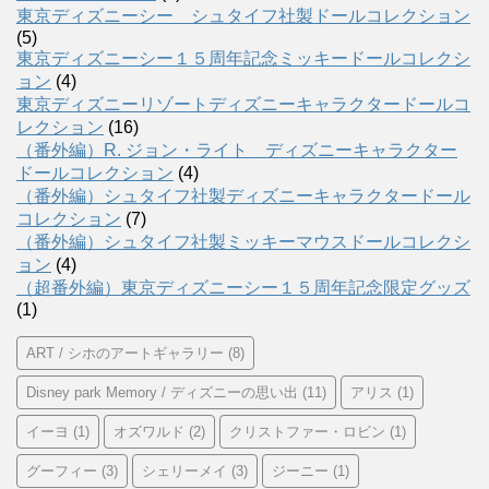
東京ディズニーシー シュタイフ社製ドールコレクション
(5)
東京ディズニーシー１５周年記念ミッキードールコレクシ
ョン
(4)
東京ディズニーリゾートディズニーキャラクタードールコ
レクション
(16)
（番外編）R. ジョン・ライト ディズニーキャラクター
ドールコレクション
(4)
（番外編）シュタイフ社製ディズニーキャラクタードール
コレクション
(7)
（番外編）シュタイフ社製ミッキーマウスドールコレクシ
ョン
(4)
（超番外編）東京ディズニーシー１５周年記念限定グッズ
(1)
ART / シホのアートギャラリー
(8)
Disney park Memory / ディズニーの思い出
(11)
アリス
(1)
イーヨ
(1)
オズワルド
(2)
クリストファー・ロビン
(1)
グーフィー
(3)
シェリーメイ
(3)
ジーニー
(1)