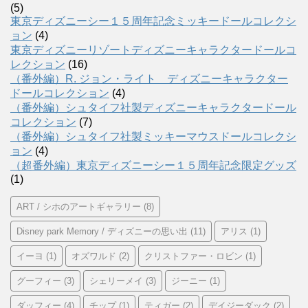
(5)
東京ディズニーシー１５周年記念ミッキードールコレクシ
ョン
(4)
東京ディズニーリゾートディズニーキャラクタードールコ
レクション
(16)
（番外編）R. ジョン・ライト ディズニーキャラクター
ドールコレクション
(4)
（番外編）シュタイフ社製ディズニーキャラクタードール
コレクション
(7)
（番外編）シュタイフ社製ミッキーマウスドールコレクシ
ョン
(4)
（超番外編）東京ディズニーシー１５周年記念限定グッズ
(1)
ART / シホのアートギャラリー
(8)
Disney park Memory / ディズニーの思い出
(11)
アリス
(1)
イーヨ
(1)
オズワルド
(2)
クリストファー・ロビン
(1)
グーフィー
(3)
シェリーメイ
(3)
ジーニー
(1)
ダッフィー
(4)
チップ
(1)
ティガー
(2)
デイジーダック
(2)