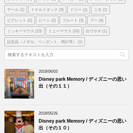
デール
(1)
ドナルドダック
(3)
ドリー
(1)
ニモ
(1)
ピグレット
(2)
ピート
(2)
プルート
(3)
プー
(4)
ミッキーマウス
(23)
ミニーマウス
(10)
白ウサギ
(1)
記念品（メダル、ペンダント、時計等）
(1)
2018/06/03
Disney park Memory / ディズニーの思い
出（その１１）
2018/05/26
Disney park Memory / ディズニーの思い
出（その１０）