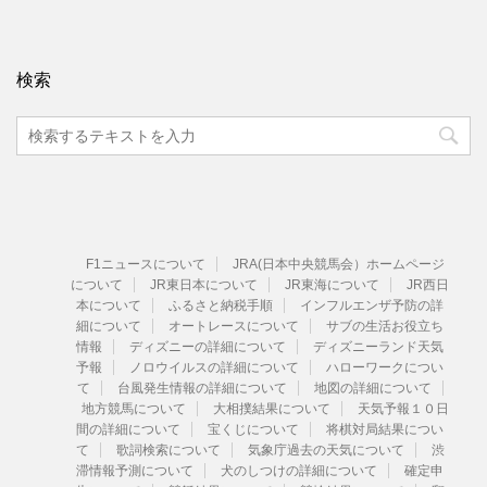
検索
F1ニュースについて
JRA(日本中央競馬会）ホームページ
について
JR東日本について
JR東海について
JR西日
本について
ふるさと納税手順
インフルエンザ予防の詳
細について
オートレースについて
サブの生活お役立ち
情報
ディズニーの詳細について
ディズニーランド天気
予報
ノロウイルスの詳細について
ハローワークについ
て
台風発生情報の詳細について
地図の詳細について
地方競馬について
大相撲結果について
天気予報１０日
間の詳細について
宝くじについて
将棋対局結果につい
て
歌詞検索について
気象庁過去の天気について
渋
滞情報予測について
犬のしつけの詳細について
確定申