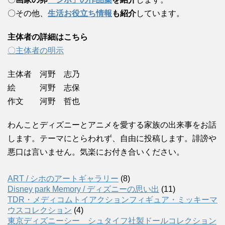
〇その他、
生活お役立ち情報
も紹介
しています。
主体者の詳細はこちら
〇主体者の明示
主体者 河野 志乃
絵 河野 志保
作文 河野 哲也
わんことディズニーとアニメを愛する家族の出来事をお話
します。テーマにとらわれず、自由に投稿します。誹謗や
悪口は言いません。気楽にお付き合いください。
ART / シホのアートギャラリー
(8)
Disney park Memory / ディズニーの思い出
(11)
TDR・メディコムトイアクションフィギュア・ミッキーマ
ウスコレクション
(4)
東京ディズニーシー シュタイフ社製ドールコレクション