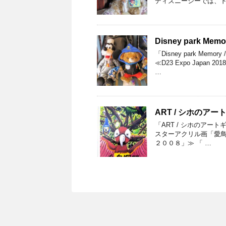
ディズニーシーでは、ド
Disney park 
「Disney park M
≪D23 Expo Jap
…
ART / シホのア
「ART / シホのアー
スターアクリル画「愛鳥週
２００８」≫ 「 …