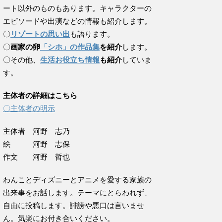
ート以外のものもあります。キャラクターの
エピソードや出演などの情報も紹介します。
〇
リゾートの思い出
も語ります。
〇
画家の卵
「シホ」の作品集
を紹介
します。
〇その他、
生活お役立ち情報
も紹介
していま
す。
主体者の詳細はこちら
〇主体者の明示
主体者 河野 志乃
絵 河野 志保
作文 河野 哲也
わんことディズニーとアニメを愛する家族の
出来事をお話します。テーマにとらわれず、
自由に投稿します。誹謗や悪口は言いませ
ん。気楽にお付き合いください。