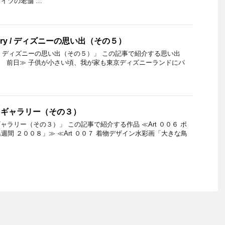
イツの老舗 …
Memory / ディズニーの思い出（その５）
emory / ディズニーの思い出（その５）」 この記事で紹介する思い出
an 2018 前日≫ 子供が小さい頃、我が家も東京ディズニーランドにパ
ートギャラリー（その３）
トギャラリー（その３）」 この記事で紹介する作品 ≪Art ００６ ポ
間 ２００８」≫ ≪Art ００７ 着物デザイン水彩画「大きな鳥