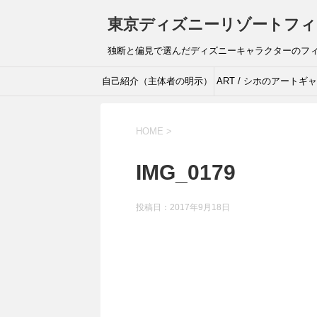
東京ディズニーリゾートフィ
独断と偏見で選んだディズニーキャラクターのフ
自己紹介（主体者の明示）
ART / シホのアートギ
リー
HOME
>
IMG_0179
投稿日：
2017年9月18日