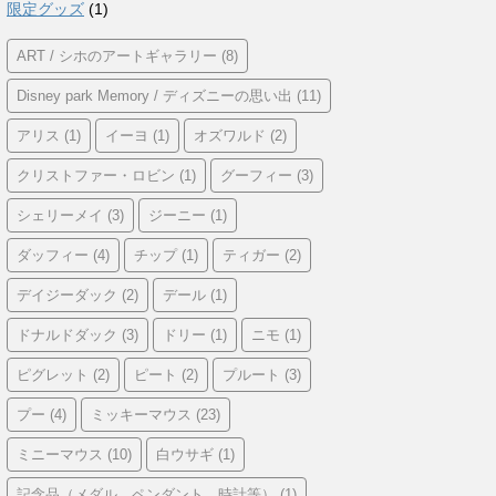
限定グッズ
(1)
ART / シホのアートギャラリー
(8)
Disney park Memory / ディズニーの思い出
(11)
アリス
(1)
イーヨ
(1)
オズワルド
(2)
クリストファー・ロビン
(1)
グーフィー
(3)
シェリーメイ
(3)
ジーニー
(1)
ダッフィー
(4)
チップ
(1)
ティガー
(2)
デイジーダック
(2)
デール
(1)
ドナルドダック
(3)
ドリー
(1)
ニモ
(1)
ピグレット
(2)
ピート
(2)
プルート
(3)
プー
(4)
ミッキーマウス
(23)
ミニーマウス
(10)
白ウサギ
(1)
記念品（メダル、ペンダント、時計等）
(1)