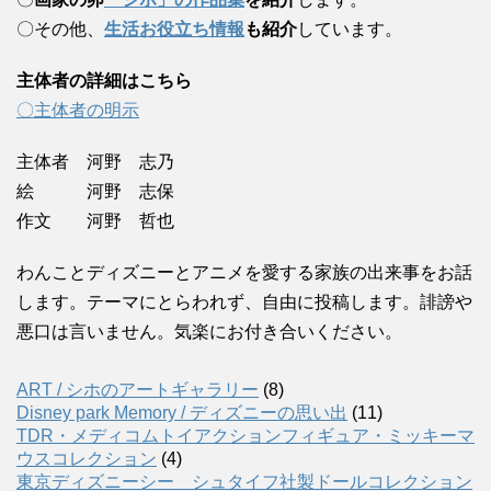
〇その他、
生活お役立ち情報
も紹介
しています。
主体者の詳細はこちら
〇主体者の明示
主体者 河野 志乃
絵 河野 志保
作文 河野 哲也
わんことディズニーとアニメを愛する家族の出来事をお話
します。テーマにとらわれず、自由に投稿します。誹謗や
悪口は言いません。気楽にお付き合いください。
ART / シホのアートギャラリー
(8)
Disney park Memory / ディズニーの思い出
(11)
TDR・メディコムトイアクションフィギュア・ミッキーマ
ウスコレクション
(4)
東京ディズニーシー シュタイフ社製ドールコレクション