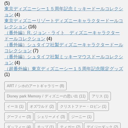
(5)
東京ディズニーシー１５周年記念ミッキードールコレクシ
ョン
(4)
東京ディズニーリゾートディズニーキャラクタードールコ
レクション
(16)
（番外編）R. ジョン・ライト ディズニーキャラクター
ドールコレクション
(4)
（番外編）シュタイフ社製ディズニーキャラクタードール
コレクション
(7)
（番外編）シュタイフ社製ミッキーマウスドールコレクシ
ョン
(4)
（超番外編）東京ディズニーシー１５周年記念限定グッズ
(1)
ART / シホのアートギャラリー
(8)
Disney park Memory / ディズニーの思い出
(11)
アリス
(1)
イーヨ
(1)
オズワルド
(2)
クリストファー・ロビン
(1)
グーフィー
(3)
シェリーメイ
(3)
ジーニー
(1)
ダッフィー
(4)
チップ
(1)
ティガー
(2)
デイジーダック
(2)