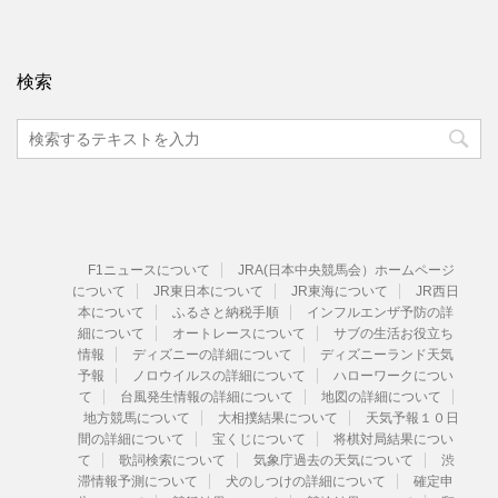
検索
F1ニュースについて
JRA(日本中央競馬会）ホームページ
について
JR東日本について
JR東海について
JR西日
本について
ふるさと納税手順
インフルエンザ予防の詳
細について
オートレースについて
サブの生活お役立ち
情報
ディズニーの詳細について
ディズニーランド天気
予報
ノロウイルスの詳細について
ハローワークについ
て
台風発生情報の詳細について
地図の詳細について
地方競馬について
大相撲結果について
天気予報１０日
間の詳細について
宝くじについて
将棋対局結果につい
て
歌詞検索について
気象庁過去の天気について
渋
滞情報予測について
犬のしつけの詳細について
確定申