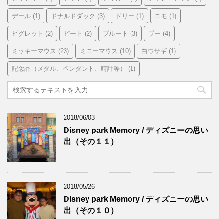
デール
(1)
ドナルドダック
(3)
ドリー
(1)
ニモ
(1)
ピグレット
(2)
ピート
(2)
プルート
(3)
プー
(4)
ミッキーマウス
(23)
ミニーマウス
(10)
白ウサギ
(1)
記念品（メダル、ペンダント、時計等）
(1)
2018/06/03
Disney park Memory / ディズニーの思い
出（その１１）
2018/05/26
Disney park Memory / ディズニーの思い
出（その１０）