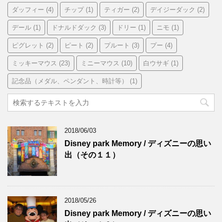
ダッフィー
(4)
チップ
(1)
ティガー
(2)
デイジーダック
(2)
デール
(1)
ドナルドダック
(3)
ドリー
(1)
ニモ
(1)
ピグレット
(2)
ピート
(2)
プルート
(3)
プー
(4)
ミッキーマウス
(23)
ミニーマウス
(10)
白ウサギ
(1)
記念品（メダル、ペンダント、時計等）
(1)
2018/06/03
Disney park Memory / ディズニーの思い
出（その１１）
2018/05/26
Disney park Memory / ディズニーの思い