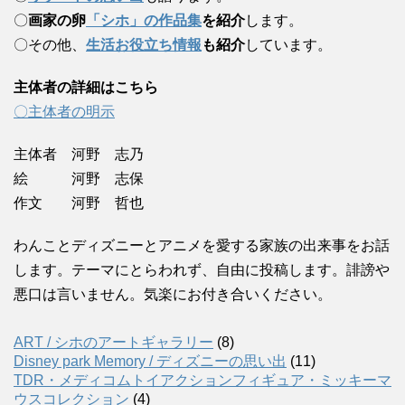
〇
画家の卵
「シホ」の作品集
を紹介
します。
〇その他、
生活お役立ち情報
も紹介
しています。
主体者の詳細はこちら
〇主体者の明示
主体者 河野 志乃
絵 河野 志保
作文 河野 哲也
わんことディズニーとアニメを愛する家族の出来事をお話
します。テーマにとらわれず、自由に投稿します。誹謗や
悪口は言いません。気楽にお付き合いください。
ART / シホのアートギャラリー
(8)
Disney park Memory / ディズニーの思い出
(11)
TDR・メディコムトイアクションフィギュア・ミッキーマ
ウスコレクション
(4)