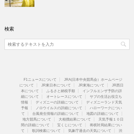
検索
F1ニュースについて
JRA(日本中央競馬会）ホームページ
について
JR東日本について
JR東海について
JR西日
本について
ふるさと納税手順
インフルエンザ予防の詳
細について
オートレースについて
サブの生活お役立ち
情報
ディズニーの詳細について
ディズニーランド天気
予報
ノロウイルスの詳細について
ハローワークについ
て
台風発生情報の詳細について
地図の詳細について
地方競馬について
大相撲結果について
天気予報１０日
間の詳細について
宝くじについて
将棋対局結果につい
て
歌詞検索について
気象庁過去の天気について
渋