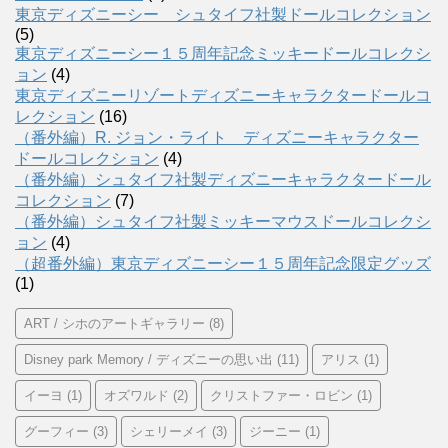
東京ディズニーシー シュタイフ社製ドールコレクション
(5)
東京ディズニーシー１５周年記念ミッキードールコレクシ
ョン
(4)
東京ディズニーリゾートディズニーキャラクタードールコ
レクション
(16)
（番外編）R. ジョン・ライト ディズニーキャラクター
ドールコレクション
(4)
（番外編）シュタイフ社製ディズニーキャラクタードール
コレクション
(7)
（番外編）シュタイフ社製ミッキーマウスドールコレクシ
ョン
(4)
（超番外編）東京ディズニーシー１５周年記念限定グッズ
(1)
ART / シホのアートギャラリー
(8)
Disney park Memory / ディズニーの思い出
(11)
アリス
(1)
イーヨ
(1)
オズワルド
(2)
クリストファー・ロビン
(1)
グーフィー
(3)
シェリーメイ
(3)
ジーニー
(1)