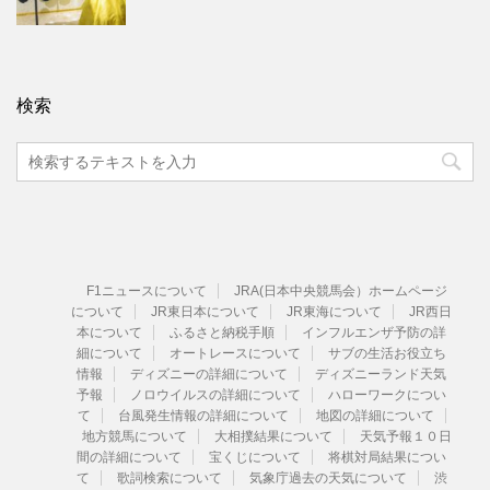
検索
F1ニュースについて
JRA(日本中央競馬会）ホームページ
について
JR東日本について
JR東海について
JR西日
本について
ふるさと納税手順
インフルエンザ予防の詳
細について
オートレースについて
サブの生活お役立ち
情報
ディズニーの詳細について
ディズニーランド天気
予報
ノロウイルスの詳細について
ハローワークについ
て
台風発生情報の詳細について
地図の詳細について
地方競馬について
大相撲結果について
天気予報１０日
間の詳細について
宝くじについて
将棋対局結果につい
て
歌詞検索について
気象庁過去の天気について
渋