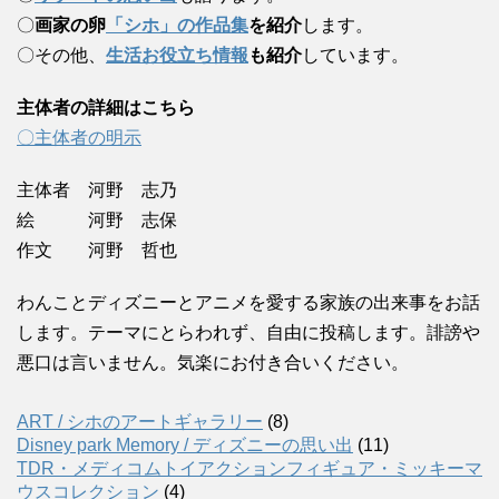
〇
画家の卵
「シホ」の作品集
を紹介
します。
〇その他、
生活お役立ち情報
も紹介
しています。
主体者の詳細はこちら
〇主体者の明示
主体者 河野 志乃
絵 河野 志保
作文 河野 哲也
わんことディズニーとアニメを愛する家族の出来事をお話
します。テーマにとらわれず、自由に投稿します。誹謗や
悪口は言いません。気楽にお付き合いください。
ART / シホのアートギャラリー
(8)
Disney park Memory / ディズニーの思い出
(11)
TDR・メディコムトイアクションフィギュア・ミッキーマ
ウスコレクション
(4)