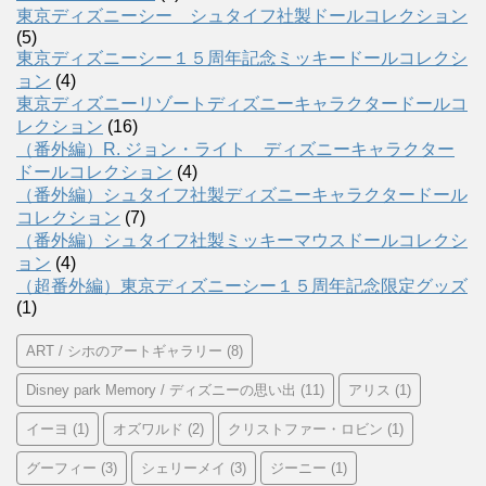
東京ディズニーシー シュタイフ社製ドールコレクション
(5)
東京ディズニーシー１５周年記念ミッキードールコレクシ
ョン
(4)
東京ディズニーリゾートディズニーキャラクタードールコ
レクション
(16)
（番外編）R. ジョン・ライト ディズニーキャラクター
ドールコレクション
(4)
（番外編）シュタイフ社製ディズニーキャラクタードール
コレクション
(7)
（番外編）シュタイフ社製ミッキーマウスドールコレクシ
ョン
(4)
（超番外編）東京ディズニーシー１５周年記念限定グッズ
(1)
ART / シホのアートギャラリー
(8)
Disney park Memory / ディズニーの思い出
(11)
アリス
(1)
イーヨ
(1)
オズワルド
(2)
クリストファー・ロビン
(1)
グーフィー
(3)
シェリーメイ
(3)
ジーニー
(1)