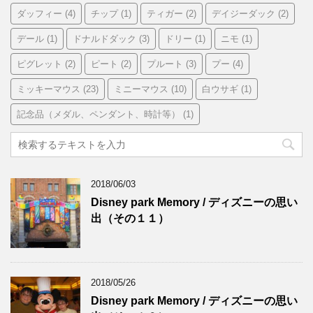
ダッフィー
(4)
チップ
(1)
ティガー
(2)
デイジーダック
(2)
デール
(1)
ドナルドダック
(3)
ドリー
(1)
ニモ
(1)
ピグレット
(2)
ピート
(2)
プルート
(3)
プー
(4)
ミッキーマウス
(23)
ミニーマウス
(10)
白ウサギ
(1)
記念品（メダル、ペンダント、時計等）
(1)
2018/06/03
Disney park Memory / ディズニーの思い
出（その１１）
2018/05/26
Disney park Memory / ディズニーの思い