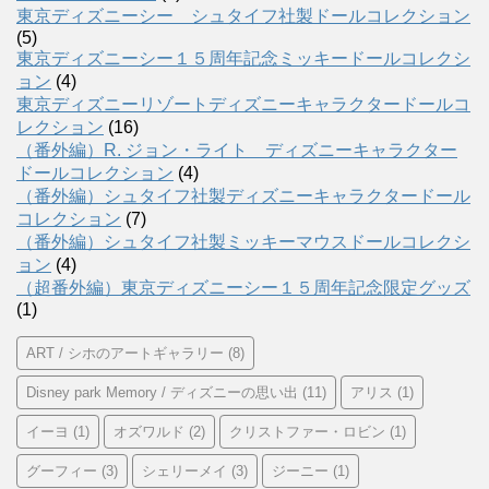
東京ディズニーシー シュタイフ社製ドールコレクション
(5)
東京ディズニーシー１５周年記念ミッキードールコレクシ
ョン
(4)
東京ディズニーリゾートディズニーキャラクタードールコ
レクション
(16)
（番外編）R. ジョン・ライト ディズニーキャラクター
ドールコレクション
(4)
（番外編）シュタイフ社製ディズニーキャラクタードール
コレクション
(7)
（番外編）シュタイフ社製ミッキーマウスドールコレクシ
ョン
(4)
（超番外編）東京ディズニーシー１５周年記念限定グッズ
(1)
ART / シホのアートギャラリー
(8)
Disney park Memory / ディズニーの思い出
(11)
アリス
(1)
イーヨ
(1)
オズワルド
(2)
クリストファー・ロビン
(1)
グーフィー
(3)
シェリーメイ
(3)
ジーニー
(1)