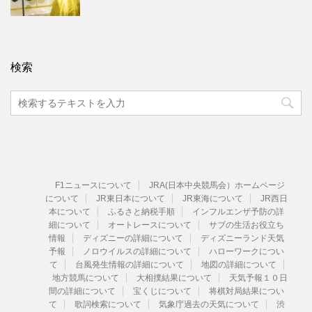
検索
F1ニュースについて
JRA(日本中央競馬会）ホームページ
について
JR東日本について
JR東海について
JR西日
本について
ふるさと納税手順
インフルエンザ予防の詳
細について
オートレースについて
サブの生活お役立ち
情報
ディズニーの詳細について
ディズニーランド天気
予報
ノロウイルスの詳細について
ハローワークについ
て
台風発生情報の詳細について
地図の詳細について
地方競馬について
大相撲結果について
天気予報１０日
間の詳細について
宝くじについて
将棋対局結果につい
て
歌詞検索について
気象庁過去の天気について
渋