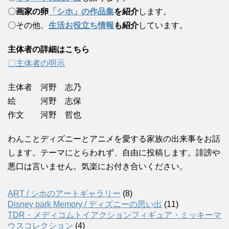
〇
画家の卵
「シホ」の作品集
を紹介
します。
〇その他、
生活お役立ち情報
も紹介
しています。
主体者の詳細はこちら
〇主体者の明示
主体者 河野 志乃
絵 河野 志保
作文 河野 哲也
わんことディズニーとアニメを愛する家族の出来事をお話
します。テーマにとらわれず、自由に投稿します。誹謗や
悪口は言いません。気楽にお付き合いください。
ART / シホのアートギャラリー
(8)
Disney park Memory / ディズニーの思い出
(11)
TDR・メディコムトイアクションフィギュア・ミッキーマ
ウスコレクション
(4)