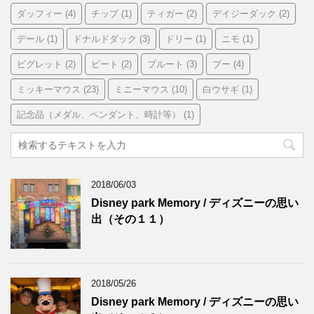
ダッフィー
(4)
チップ
(1)
ティガー
(2)
デイジーダック
(2)
デール
(1)
ドナルドダック
(3)
ドリー
(1)
ニモ
(1)
ピグレット
(2)
ピート
(2)
プルート
(3)
プー
(4)
ミッキーマウス
(23)
ミニーマウス
(10)
白ウサギ
(1)
記念品（メダル、ペンダント、時計等）
(1)
2018/06/03
Disney park Memory / ディズニーの思い
出（その１１）
2018/05/26
Disney park Memory / ディズニーの思い