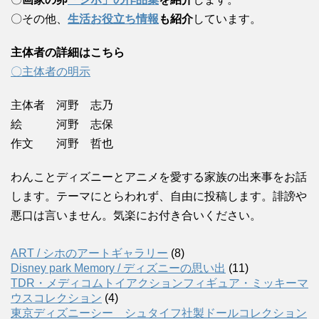
〇その他、
生活お役立ち情報
も紹介
しています。
主体者の詳細はこちら
〇主体者の明示
主体者 河野 志乃
絵 河野 志保
作文 河野 哲也
わんことディズニーとアニメを愛する家族の出来事をお話
します。テーマにとらわれず、自由に投稿します。誹謗や
悪口は言いません。気楽にお付き合いください。
ART / シホのアートギャラリー
(8)
Disney park Memory / ディズニーの思い出
(11)
TDR・メディコムトイアクションフィギュア・ミッキーマ
ウスコレクション
(4)
東京ディズニーシー シュタイフ社製ドールコレクション