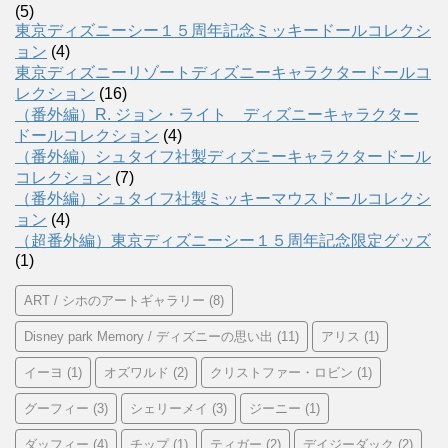
(5)
東京ディズニーシー１５周年記念ミッキードールコレクシ
ョン
(4)
東京ディズニーリゾートディズニーキャラクタードールコ
レクション
(16)
（番外編）R. ジョン・ライト ディズニーキャラクター
ドールコレクション
(4)
（番外編）シュタイフ社製ディズニーキャラクタードール
コレクション
(7)
（番外編）シュタイフ社製ミッキーマウスドールコレクシ
ョン
(4)
（超番外編）東京ディズニーシー１５周年記念限定グッズ
(1)
ART / シホのアートギャラリー
(8)
Disney park Memory / ディズニーの思い出
(11)
アリス
(1)
イーヨ
(1)
オズワルド
(2)
クリストファー・ロビン
(1)
グーフィー
(3)
シェリーメイ
(3)
ジーニー
(1)
ダッフィー
(4)
チップ
(1)
ティガー
(2)
デイジーダック
(2)