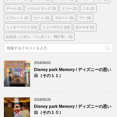
デール
(1)
ドナルドダック
(3)
ドリー
(1)
ニモ
(1)
ピグレット
(2)
ピート
(2)
プルート
(3)
プー
(4)
ミッキーマウス
(23)
ミニーマウス
(10)
白ウサギ
(1)
記念品（メダル、ペンダント、時計等）
(1)
2018/06/03
Disney park Memory / ディズニーの思い
出（その１１）
2018/05/26
Disney park Memory / ディズニーの思い
出（その１０）