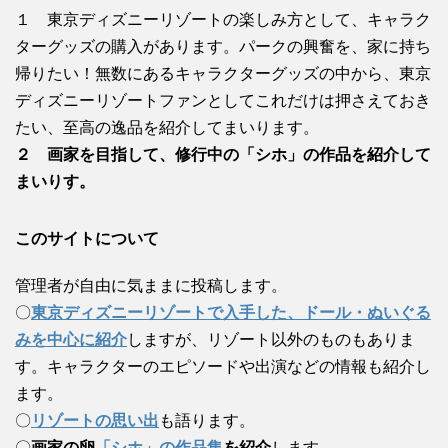
１ 東京ディズニーリゾートの楽しみ方として、キャラク
ターグッズの購入があります。パークの興奮を、家に持ち
帰りたい！無数にあるキャラクターグッズの中から、東京
ディズニーリゾートファンとしてこれだけは押さえておき
たい、至高の逸品を紹介してまいります。
２ 画家を目指して、修行中の「シホ」の作品を紹介して
まいりす。
このサイトについて
管理者が自由に気ままに投稿します。
〇
東京ディズニーリゾートで入手した、ドール・ぬいぐる
みを中心に紹介
しますが、リゾート以外のものもありま
す。キャラクターのエピソードや出演などの情報も紹介し
ます。
〇
リゾートの思い出
も語ります。
〇
画家の卵
「シホ」の作品集
を紹介
します。