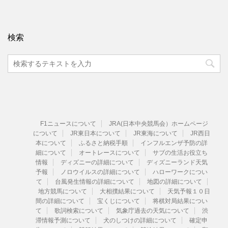
検索
F1ニュースについて
JRA(日本中央競馬会）ホームページ
について
JR東日本について
JR東海について
JR西日
本について
ふるさと納税手順
インフルエンザ予防の詳
細について
オートレースについて
サブの生活お役立ち
情報
ディズニーの詳細について
ディズニーランド天気
予報
ノロウイルスの詳細について
ハローワークについ
て
台風発生情報の詳細について
地図の詳細について
地方競馬について
大相撲結果について
天気予報１０日
間の詳細について
宝くじについて
将棋対局結果につい
て
歌詞検索について
気象庁過去の天気について
渋
滞情報予測について
犬のしつけの詳細について
確定申