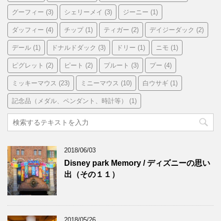
グーフィー
(3)
シェリーメイ
(3)
ジーニー
(1)
ダッフィー
(4)
チップ
(1)
ティガー
(2)
デイジーダック
(2)
デール
(1)
ドナルドダック
(3)
ドリー
(1)
ニモ
(1)
ピグレット
(2)
ピート
(2)
プルート
(3)
プー
(4)
ミッキーマウス
(23)
ミニーマウス
(10)
白ウサギ
(1)
記念品（メダル、ペンダント、時計等）
(1)
2018/06/03
Disney park Memory / ディズニーの思い
出（その１１）
2018/05/26