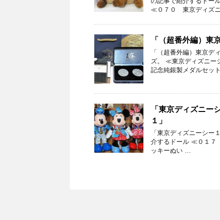
の記事で紹介するドール
≪０７０ 東京ディズニ
「（超番外編）東
「（超番外編）東京ディ
ズ。 ≪東京ディズニー
記念純銀製メダルセット
「東京ディズニー
１」
「東京ディズニーシー１
介するドール ≪０１７
ッキーぬい …