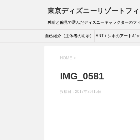
東京ディズニーリゾートフィ
独断と偏見で選んだディズニーキャラクターのフ
自己紹介（主体者の明示）
ART / シホのアートギ
リー
HOME
>
IMG_0581
投稿日：
2017年3月15日