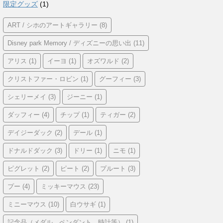
限定グッズ
(1)
ART / シホのアートギャラリー
(8)
Disney park Memory / ディズニーの思い出
(11)
アリス
(1)
イーヨ
(1)
オズワルド
(2)
クリストファー・ロビン
(1)
グーフィー
(3)
シェリーメイ
(3)
ジーニー
(1)
ダッフィー
(4)
チップ
(1)
ティガー
(2)
デイジーダック
(2)
デール
(1)
ドナルドダック
(3)
ドリー
(1)
ニモ
(1)
ピグレット
(2)
ピート
(2)
プルート
(3)
プー
(4)
ミッキーマウス
(23)
ミニーマウス
(10)
白ウサギ
(1)
記念品（メダル、ペンダント、時計等）
(1)