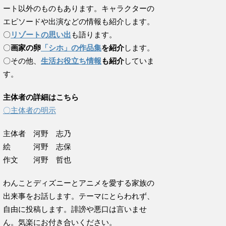
ート以外のものもあります。キャラクターの
エピソードや出演などの情報も紹介します。
〇
リゾートの思い出
も語ります。
〇
画家の卵
「シホ」の作品集
を紹介
します。
〇その他、
生活お役立ち情報
も紹介
していま
す。
主体者の詳細はこちら
〇主体者の明示
主体者 河野 志乃
絵 河野 志保
作文 河野 哲也
わんことディズニーとアニメを愛する家族の
出来事をお話します。テーマにとらわれず、
自由に投稿します。誹謗や悪口は言いませ
ん。気楽にお付き合いください。