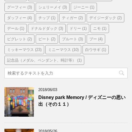
グーフィー
(3)
シェリーメイ
(3)
ジーニー
(1)
ダッフィー
(4)
チップ
(1)
ティガー
(2)
デイジーダック
(2)
デール
(1)
ドナルドダック
(3)
ドリー
(1)
ニモ
(1)
ピグレット
(2)
ピート
(2)
プルート
(3)
プー
(4)
ミッキーマウス
(23)
ミニーマウス
(10)
白ウサギ
(1)
記念品（メダル、ペンダント、時計等）
(1)
2018/06/03
Disney park Memory / ディズニーの思い
出（その１１）
2018/05/26