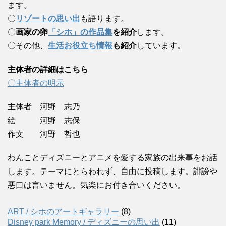
ます。
〇
リゾートの思い出
も語ります。
〇
画家の卵
「シホ」の作品集
を紹介
します。
〇その他、
生活お役立ち情報
も紹介
しています。
主体者の詳細はこちら
〇主体者の明示
主体者 河野 志乃
絵 河野 志保
作文 河野 哲也
わんことディズニーとアニメを愛する家族の出来事をお話
します。テーマにとらわれず、自由に投稿します。誹謗や
悪口は言いません。気楽にお付き合いください。
ART / シホのアートギャラリー
(8)
Disney park Memory / ディズニーの思い出
(11)