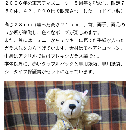
２００６年の東京ディズニーシー５周年を記念し、限定７
５０体、４２，０００円で販売されました。（ドイツ製）
高さ２８ｃｍ（座った高さ２１ｃｍ）、首、両手、両足の
５か所が稼働し、色々なポーズが楽しめます。
また、首には、ミニーからミッキーに宛てた手紙が入った
ガラス瓶をぶら下げています。素材はモヘアとコットン、
中身はアクリルで目はプレキシガラス製です。
本体以外に、赤いダッフルバックと専用紙箱、専用紙袋、
シュタイフ保証書がセットになっています。