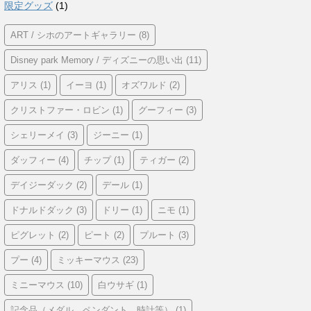
限定グッズ
(1)
ART / シホのアートギャラリー
(8)
Disney park Memory / ディズニーの思い出
(11)
アリス
(1)
イーヨ
(1)
オズワルド
(2)
クリストファー・ロビン
(1)
グーフィー
(3)
シェリーメイ
(3)
ジーニー
(1)
ダッフィー
(4)
チップ
(1)
ティガー
(2)
デイジーダック
(2)
デール
(1)
ドナルドダック
(3)
ドリー
(1)
ニモ
(1)
ピグレット
(2)
ピート
(2)
プルート
(3)
プー
(4)
ミッキーマウス
(23)
ミニーマウス
(10)
白ウサギ
(1)
記念品（メダル、ペンダント、時計等）
(1)