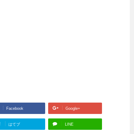
Facebook
Google+
!
はてブ
LINE