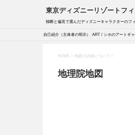
東京ディズニーリゾートフィ
独断と偏見で選んだディズニーキャラクターのフ
自己紹介（主体者の明示）
ART / シホのアートギ
リー
HOME
>
地図の詳細について
>
地理院地図