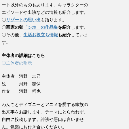
ート以外のものもあります。キャラクターの
エピソードや出演などの情報も紹介します。
〇
リゾートの思い出
も語ります。
〇
画家の卵
「シホ」の作品集
を紹介
します。
〇その他、
生活お役立ち情報
も紹介
していま
す。
主体者の詳細はこちら
〇主体者の明示
主体者 河野 志乃
絵 河野 志保
作文 河野 哲也
わんことディズニーとアニメを愛する家族の
出来事をお話します。テーマにとらわれず、
自由に投稿します。誹謗や悪口は言いませ
ん。気楽にお付き合いください。