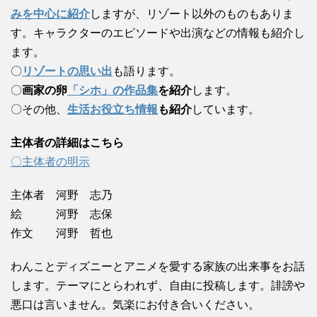
みを中心に紹介
しますが、リゾート以外のものもありま
す。キャラクターのエピソードや出演などの情報も紹介し
ます。
〇
リゾートの思い出
も語ります。
〇
画家の卵
「シホ」の作品集
を紹介
します。
〇その他、
生活お役立ち情報
も紹介
しています。
主体者の詳細はこちら
〇主体者の明示
主体者 河野 志乃
絵 河野 志保
作文 河野 哲也
わんことディズニーとアニメを愛する家族の出来事をお話
します。テーマにとらわれず、自由に投稿します。誹謗や
悪口は言いません。気楽にお付き合いください。