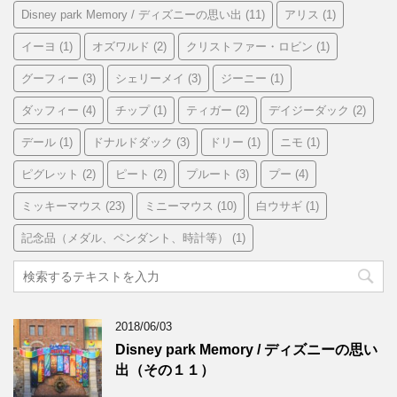
Disney park Memory / ディズニーの思い出
(11)
アリス
(1)
イーヨ
(1)
オズワルド
(2)
クリストファー・ロビン
(1)
グーフィー
(3)
シェリーメイ
(3)
ジーニー
(1)
ダッフィー
(4)
チップ
(1)
ティガー
(2)
デイジーダック
(2)
デール
(1)
ドナルドダック
(3)
ドリー
(1)
ニモ
(1)
ピグレット
(2)
ピート
(2)
プルート
(3)
プー
(4)
ミッキーマウス
(23)
ミニーマウス
(10)
白ウサギ
(1)
記念品（メダル、ペンダント、時計等）
(1)
2018/06/03
Disney park Memory / ディズニーの思い
出（その１１）