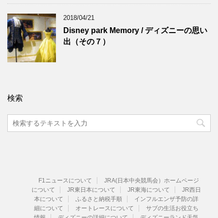
2018/04/21
Disney park Memory / ディズニーの思い
出（その７）
検索
F1ニュースについて
JRA(日本中央競馬会）ホームページ
について
JR東日本について
JR東海について
JR西日
本について
ふるさと納税手順
インフルエンザ予防の詳
細について
オートレースについて
サブの生活お役立ち
情報
ディズニーの詳細について
ディズニーランド天気